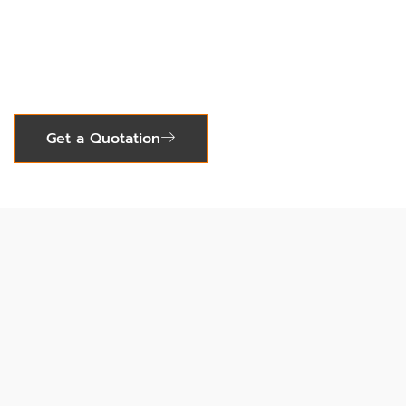
Lorem ipsum dolor sit amet, consectetur adipiscing
elit. Ut elit tellus, luctus nec ullamcorper mattis,
pulvinar dapibus leo.
Get a Quotation